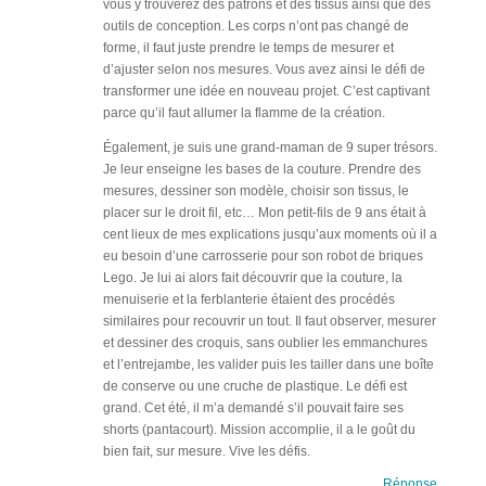
vous y trouverez des patrons et des tissus ainsi que des
outils de conception. Les corps n’ont pas changé de
forme, il faut juste prendre le temps de mesurer et
d’ajuster selon nos mesures. Vous avez ainsi le défi de
transformer une idée en nouveau projet. C’est captivant
parce qu’il faut allumer la flamme de la création.
Également, je suis une grand-maman de 9 super trésors.
Je leur enseigne les bases de la couture. Prendre des
mesures, dessiner son modèle, choisir son tissus, le
placer sur le droit fil, etc… Mon petit-fils de 9 ans était à
cent lieux de mes explications jusqu’aux moments où il a
eu besoin d’une carrosserie pour son robot de briques
Lego. Je lui ai alors fait découvrir que la couture, la
menuiserie et la ferblanterie étaient des procédés
similaires pour recouvrir un tout. Il faut observer, mesurer
et dessiner des croquis, sans oublier les emmanchures
et l’entrejambe, les valider puis les tailler dans une boîte
de conserve ou une cruche de plastique. Le défi est
grand. Cet été, il m’a demandé s’il pouvait faire ses
shorts (pantacourt). Mission accomplie, il a le goût du
bien fait, sur mesure. Vive les défis.
Réponse