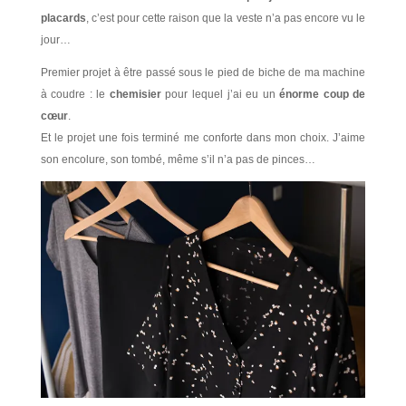
placards
, c’est pour cette raison que la veste n’a pas encore vu le
jour…
Premier projet à être passé sous le pied de biche de ma machine
à coudre : le
chemisier
pour lequel j’ai eu un
énorme coup de
cœur
.
Et le projet une fois terminé me conforte dans mon choix. J’aime
son encolure, son tombé, même s’il n’a pas de pinces…