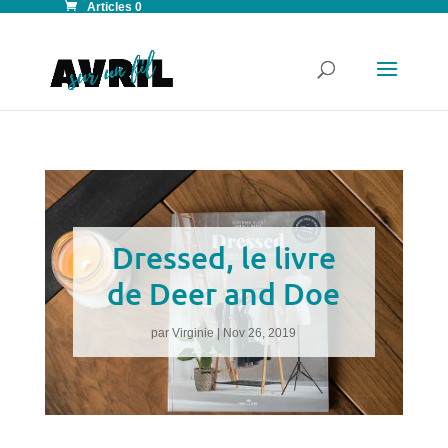
Articles 0
Dressed, le livre
de Deer and Doe
par
Virginie
|
Nov 26, 2019