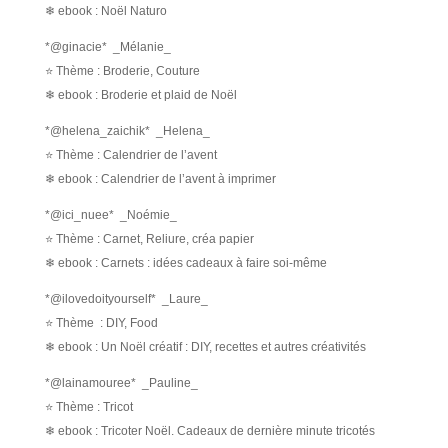
❄ ebook : Noël Naturo
*@ginacie* _Mélanie_
⭐ Thème : Broderie, Couture
❄ ebook : Broderie et plaid de Noël
*@helena_zaichik* _Helena_
⭐ Thème : Calendrier de l’avent
❄ ebook : Calendrier de l’avent à imprimer
*@ici_nuee* _Noémie_
⭐ Thème : Carnet, Reliure, créa papier
❄ ebook : Carnets : idées cadeaux à faire soi-même
*@ilovedoityourself* _Laure_
⭐ Thème : DIY, Food
❄ ebook : Un Noël créatif : DIY, recettes et autres créativités
*@lainamouree* _Pauline_
⭐ Thème : Tricot
❄ ebook : Tricoter Noël. Cadeaux de dernière minute tricotés