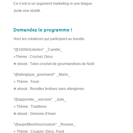
Ce n’est ni un argument marketing ni une blague.
Juste une réalité.
Demandez le programme !
Voici les créatrices qui participent au bundle.
*@1000et1etoiles* _Camille_
⭐Thème : Crochet, Déco
❄ ebook : Tutos crochet de gourmandises de Noël
*@allergique_gourmand* _Marie_
⭐ Thème : Food
❄ ebook : Recettes festives sans allergènes
*@apprentie__sorciere* _Julie_
⭐ Thème : Traditions
❄ ebook : Grimoire d’hiver
*@aupetitbonheurcouture* _Roxane_
⭐ Thème : Couture, Déco, Food