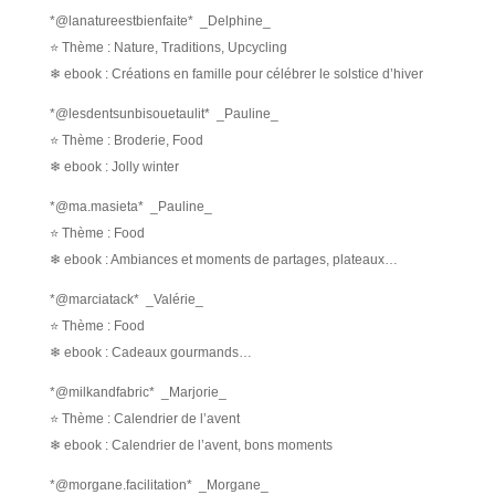
*@lanatureestbienfaite* _Delphine_
⭐ Thème : Nature, Traditions, Upcycling
❄ ebook : Créations en famille pour célébrer le solstice d’hiver
*@lesdentsunbisouetaulit* _Pauline_
⭐ Thème : Broderie, Food
❄ ebook : Jolly winter
*@ma.masieta* _Pauline_
⭐ Thème : Food
❄ ebook : Ambiances et moments de partages, plateaux…
*@marciatack* _Valérie_
⭐ Thème : Food
❄ ebook : Cadeaux gourmands…
*@milkandfabric* _Marjorie_
⭐ Thème : Calendrier de l’avent
❄ ebook : Calendrier de l’avent, bons moments
*@morgane.facilitation* _Morgane_