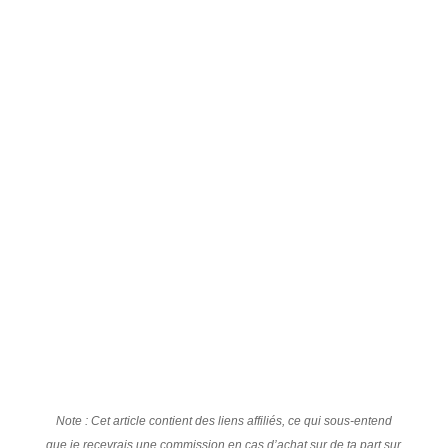
Note : Cet article contient des liens affiliés, ce qui sous-entend
que je recevrais une commission en cas d’achat sur de ta part sur