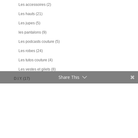
Les accessoires
(2)
Les hauts
(21)
Les jupes
(5)
les pantalons
(9)
Les podcasts couture
(5)
Les robes
(24)
Les tutos couture
(4)
Les vestes et gilets
(8)
Share This
D.I.Y.
(17)
Un Noël en DIY
(4)
Ecriture
(3)
ENTREPRENDRE
(2)
Lecture
(7)
Lifestyle
(77)
Au quotidien
(2)