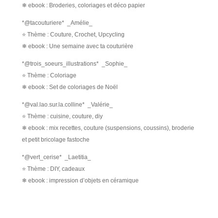
❄ ebook : Broderies, coloriages et déco papier
*@tacouturiere* _Amélie_
⭐ Thème : Couture, Crochet, Upcycling
❄ ebook : Une semaine avec ta couturière
*@trois_soeurs_illustrations* _Sophie_
⭐ Thème : Coloriage
❄ ebook : Set de coloriages de Noël
*@val.lao.sur.la.colline* _Valérie_
⭐ Thème : cuisine, couture, diy
❄ ebook : mix recettes, couture (suspensions, coussins), broderie
et petit bricolage fastoche
*@vert_cerise* _Laetitia_
⭐ Thème : DIY, cadeaux
❄ ebook : impression d’objets en céramique