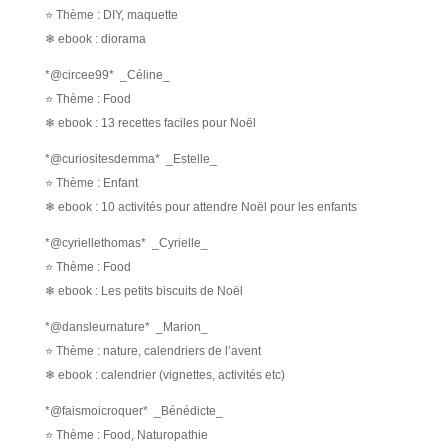
⭐ Thème : DIY, maquette
❄ ebook : diorama
*@circee99* _Céline_
⭐ Thème : Food
❄ ebook : 13 recettes faciles pour Noël
*@curiositesdemma* _Estelle_
⭐ Thème : Enfant
❄ ebook : 10 activités pour attendre Noël pour les enfants
*@cyriellethomas* _Cyrielle_
⭐ Thème : Food
❄ ebook : Les petits biscuits de Noël
*@dansleurnature* _Marion_
⭐ Thème : nature, calendriers de l’avent
❄ ebook : calendrier (vignettes, activités etc)
*@faismoicroquer* _Bénédicte_
⭐ Thème : Food, Naturopathie