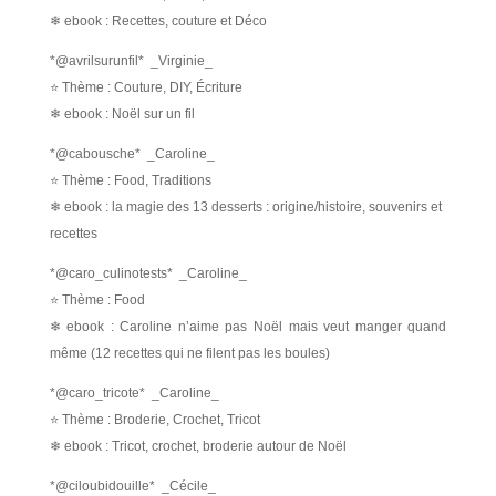
❄ ebook : Recettes, couture et Déco
*@avrilsurunfil* _Virginie_
⭐ Thème : Couture, DIY, Écriture
❄ ebook : Noël sur un fil
*@cabousche* _Caroline_
⭐ Thème : Food, Traditions
❄ ebook : la magie des 13 desserts : origine/histoire, souvenirs et
recettes
*@caro_culinotests* _Caroline_
⭐ Thème : Food
❄ ebook : Caroline n’aime pas Noël mais veut manger quand
même (12 recettes qui ne filent pas les boules)
*@caro_tricote* _Caroline_
⭐ Thème : Broderie, Crochet, Tricot
❄ ebook : Tricot, crochet, broderie autour de Noël
*@ciloubidouille* _Cécile_