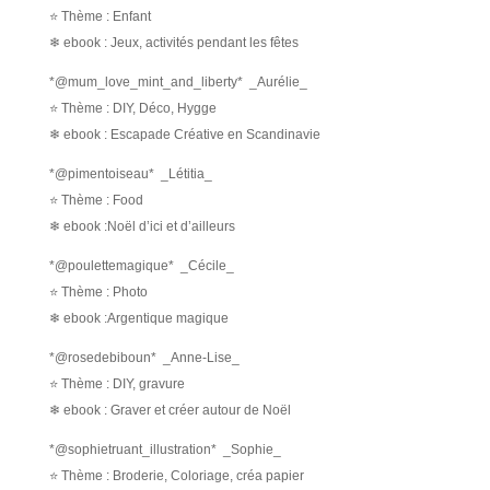
⭐ Thème : Enfant
❄ ebook : Jeux, activités pendant les fêtes
*@mum_love_mint_and_liberty* _Aurélie_
⭐ Thème : DIY, Déco, Hygge
❄ ebook : Escapade Créative en Scandinavie
*@pimentoiseau* _Létitia_
⭐ Thème : Food
❄ ebook :Noël d’ici et d’ailleurs
*@poulettemagique* _Cécile_
⭐ Thème : Photo
❄ ebook :Argentique magique
*@rosedebiboun* _Anne-Lise_
⭐ Thème : DIY, gravure
❄ ebook : Graver et créer autour de Noël
*@sophietruant_illustration* _Sophie_
⭐ Thème : Broderie, Coloriage, créa papier