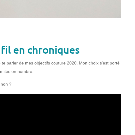
fil en chroniques
e te parler de mes objectifs couture 2020. Mon choix s’est porté
 limités en nombre.
, non ?