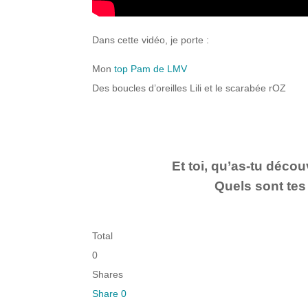
Dans cette vidéo, je porte :
Mon
top Pam de LMV
Des boucles d’oreilles Lili et le scarabée rOZ
Et toi, qu’as-tu décou
Quels sont tes
Total
0
Shares
Share
0