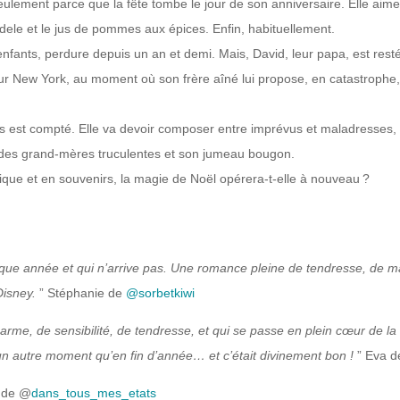
ulement parce que la fête tombe le jour de son anniversaire. Elle aime 
bredele et le jus de pommes aux épices. Enfin, habituellement.
nfants, perdure depuis un an et demi. Mais, David, leur papa, est resté
ur New York, au moment où son frère aîné lui propose, en catastrophe, 
s est compté. Elle va devoir composer entre imprévus et maladresses, 
, des grand-mères truculentes et son jumeau bougon.
ique et en souvenirs, la magie de Noël opérera-t-elle à nouveau ?
que année et qui n’arrive pas. Une romance pleine de tendresse, de mat
Disney.
” Stéphanie de
@sorbetkiwi
rme, de sensibilité, de tendresse, et qui se passe en plein cœur de la 
un autre moment qu’en fin d’année… et c’était divinement bon !
” Eva 
e de @
dans_tous_mes_etats