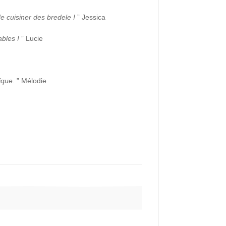
e cuisiner des bredele !
” Jessica
ables !
” Lucie
ique.
” Mélodie