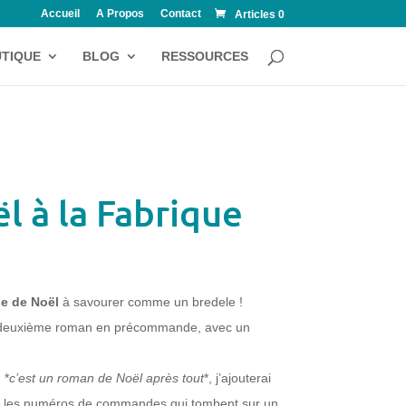
Accueil
A Propos
Contact
Articles 0
TIQUE
BLOG
RESSOURCES
 à la Fabrique
e de Noël
à savourer comme un bredele !
n deuxième roman en précommande, avec un
.
 *
c’est un roman de Noël après tout
*, j’ajouterai
 les numéros de commandes qui tombent sur un