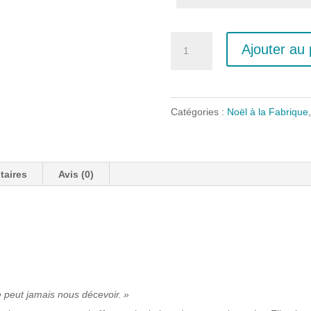
quantité
Ajouter au 
de
Roman
Noël
Catégories :
Noël à la Fabrique
à
la
Fabrique
taires
Avis (0)
 peut jamais nous décevoir. »