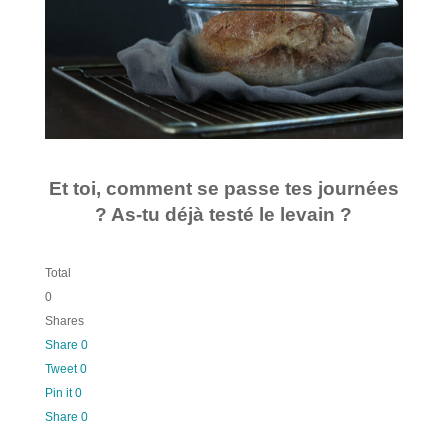
Et toi, comment se passe tes journées
? As-tu déjà testé le levain ?
Total
0
Shares
Share
0
Tweet
0
Pin it
0
Share
0