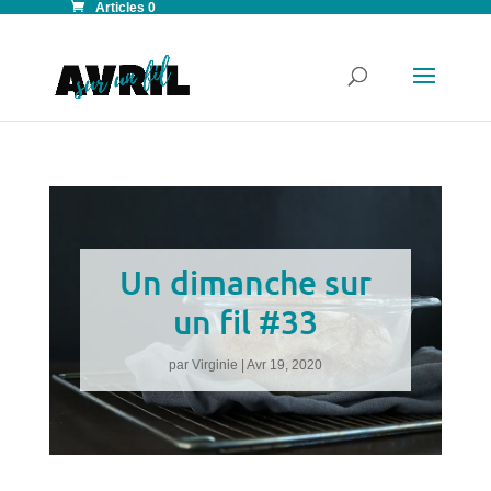
Articles 0
Un dimanche sur
un fil #33
par
Virginie
|
Avr 19, 2020