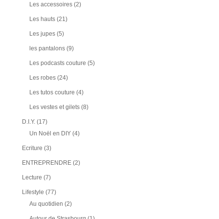
Les accessoires
(2)
Les hauts
(21)
Les jupes
(5)
les pantalons
(9)
Les podcasts couture
(5)
Les robes
(24)
Les tutos couture
(4)
Les vestes et gilets
(8)
D.I.Y.
(17)
Un Noël en DIY
(4)
Ecriture
(3)
ENTREPRENDRE
(2)
Lecture
(7)
Lifestyle
(77)
Au quotidien
(2)
Autour de Strasbourg
(1)