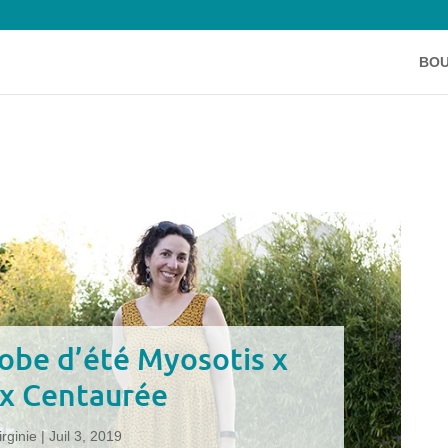
BOU
robe d’été Myosotis x
 x Centaurée
irginie
|
Juil 3, 2019