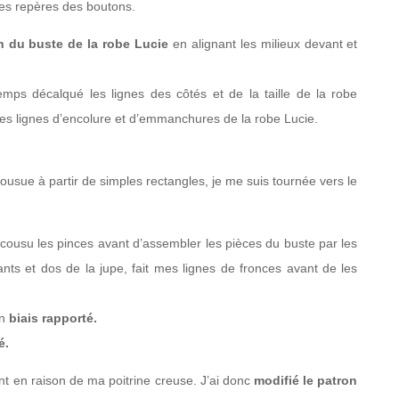
des repères des boutons.
 du buste de la robe Lucie
en alignant les milieux devant et
emps décalqué les lignes des côtés et de la taille de la robe
 les lignes d’encolure et d’emmanchures de la robe Lucie.
ousue à partir de simples rectangles, je me suis tournée vers le
rd cousu les pinces avant d’assembler les pièces du buste par les
ants et dos de la jupe, fait mes lignes de fronces avant de les
un
biais rapporté.
é.
t en raison de ma poitrine creuse. J’ai donc
modifié le patron