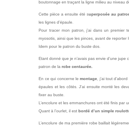
boutonnage en traçant la ligne milieu au niveau 
Cette pièce a ensuite été s
uperposée au patron
les lignes d’épaule.
Pour tracer mon patron, j’ai dans un premier t
myosotis, ainsi que les pinces, avant de reporter
Idem pour le patron du buste dos.
Etant donné que je n’avais pas envie d’une jupe c
patron de la
robe centaurée.
En ce qui concerne le
montage
, j’ai tout d’abo
épaules et les côtés. J’ai ensuite monté les dev
fixer au buste.
L’encolure et les emmanchures ont été finis par 
Quant à l’ourlet, il est
bordé d’un simple roulott
L’encolure de ma première robe baillait légèremen