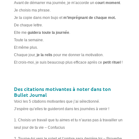
Avant de démarrer ma journée, je m’accorde un
court moment
.
Je choisis ma phrase.
Je la copie dans mon bujo et
m’imprégnant de chaque mot.
De chaque lettre.
Elle me
guidera toute la journée
.
Toute la semaine.
Et même plus.
Chaque jour,
je la relis
pour me donner la motivation.
Et crois-moi, je suis beaucoup plus efficace après ce
petit rituel
!
Des citations motivantes à noter dans ton
Bullet Journal
Voici les 5 citations motivantes que j’ai sélectionné.
J’espère qu’elles te guideront dans tes journées à venir !
1. Choisis un travail que tu aimes et tu n’auras pas à travailler un
seul jour de ta vie – Confucius
2. Tourne-toi vers le soleil et l’ombre sera derrière toi – Proverbe